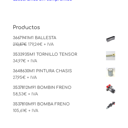
Productos
3667941M1 BALLESTA
El
El
210,87
€
179,24
€
+ IVA
precio
precio
3533935M1 TORNILLO TENSOR
original
actual
34,97
€
+ IVA
era:
es:
210,87€.
179,24€.
3648630M1 PINTURA CHASIS
27,95
€
+ IVA
3537812M91 BOMBIN FRENO
58,53
€
+ IVA
3537810M91 BOMBA FRENO
105,61
€
+ IVA