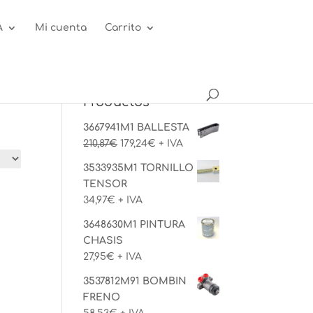
A
Mi cuenta
Carrito
Productos
3667941M1 BALLESTA
El
El
210,87
€
179,24
€
+ IVA
precio
precio
3533935M1 TORNILLO
original
actual
TENSOR
era:
es:
34,97
€
+ IVA
210,87€.
179,24€.
3648630M1 PINTURA
CHASIS
27,95
€
+ IVA
3537812M91 BOMBIN
FRENO