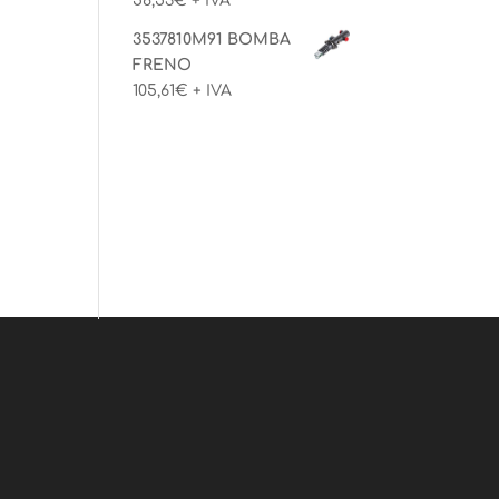
58,53
€
+ IVA
3537810M91 BOMBA
FRENO
105,61
€
+ IVA