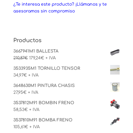
¿Te interesa este producto? ¡Llámanos y te
asesoramos sin compromiso
Productos
3667941M1 BALLESTA
El
El
210,87
€
179,24
€
+ IVA
precio
precio
3533935M1 TORNILLO TENSOR
original
actual
34,97
€
+ IVA
era:
es:
210,87€.
179,24€.
3648630M1 PINTURA CHASIS
27,95
€
+ IVA
3537812M91 BOMBIN FRENO
58,53
€
+ IVA
3537810M91 BOMBA FRENO
105,61
€
+ IVA