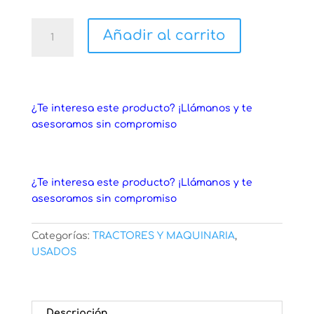
TRACTOR
Añadir al carrito
MARCA
AGRIFULL
E-
90
cantidad
¿Te interesa este producto? ¡Llámanos y te
asesoramos sin compromiso
¿Te interesa este producto? ¡Llámanos y te
asesoramos sin compromiso
Categorías:
TRACTORES Y MAQUINARIA
,
USADOS
Descripción