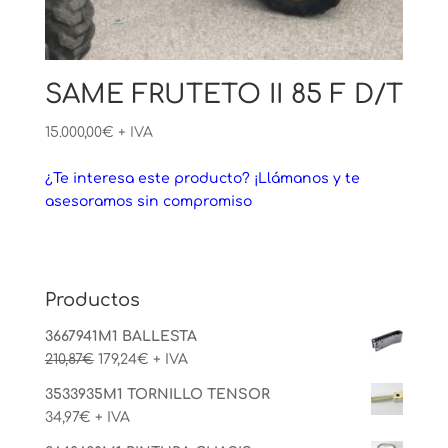
SAME FRUTETO II 85 F D/T
15.000,00
€
+ IVA
¿Te interesa este producto? ¡Llámanos y te
asesoramos sin compromiso
Productos
3667941M1 BALLESTA
El
El
210,87
€
179,24
€
+ IVA
precio
precio
3533935M1 TORNILLO TENSOR
original
actual
34,97
€
+ IVA
era:
es: